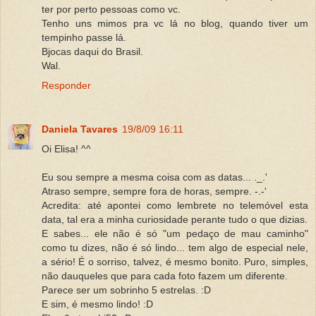
ter por perto pessoas como vc.
Tenho uns mimos pra vc lá no blog, quando tiver um
tempinho passe lá.
Bjocas daqui do Brasil.
Wal.
Responder
Daniela Tavares
19/8/09 16:11
Oi Elisa! ^^
Eu sou sempre a mesma coisa com as datas... ._.'
Atraso sempre, sempre fora de horas, sempre. -.-'
Acredita: até apontei como lembrete no telemóvel esta
data, tal era a minha curiosidade perante tudo o que dizias.
E sabes... ele não é só "um pedaço de mau caminho"
como tu dizes, não é só lindo... tem algo de especial nele,
a sério! É o sorriso, talvez, é mesmo bonito. Puro, simples,
não dauqueles que para cada foto fazem um diferente.
Parece ser um sobrinho 5 estrelas. :D
E sim, é mesmo lindo! :D