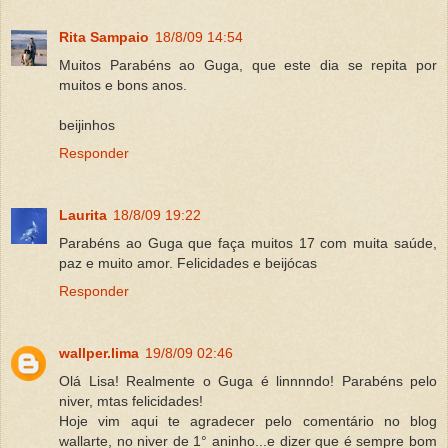
Rita Sampaio
18/8/09 14:54
Muitos Parabéns ao Guga, que este dia se repita por
muitos e bons anos.
beijinhos
Responder
Laurita
18/8/09 19:22
Parabéns ao Guga que faça muitos 17 com muita saúde,
paz e muito amor. Felicidades e beijócas
Responder
wallper.lima
19/8/09 02:46
Olá Lisa! Realmente o Guga é linnnndo! Parabéns pelo
niver, mtas felicidades!
Hoje vim aqui te agradecer pelo comentário no blog
wallarte, no niver de 1° aninho...e dizer que é sempre bom